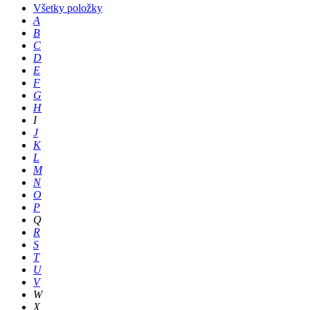
Všetky položky
A
B
C
D
E
F
G
H
I
J
K
L
M
N
O
P
Q
R
S
T
U
V
W
X