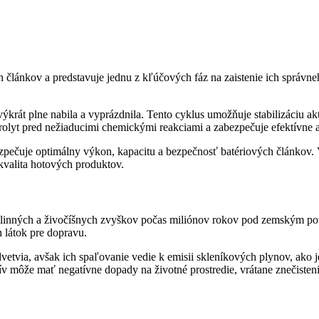
 článkov a predstavuje jednu z kľúčových fáz na zaistenie ich správneho
ýkrát plne nabila a vyprázdnila. Tento cyklus umožňuje stabilizáciu ak
ektrolyt pred nežiaducimi chemickými reakciami a zabezpečuje efektívne 
zpečuje optimálny výkon, kapacitu a bezpečnosť batériových článkov. 
kvalita hotových produktov.
astlinných a živočíšnych zvyškov počas miliónov rokov pod zemským pov
h látok pre dopravu.
etvia, avšak ich spaľovanie vedie k emisii skleníkových plynov, ako j
v môže mať negatívne dopady na životné prostredie, vrátane znečisten