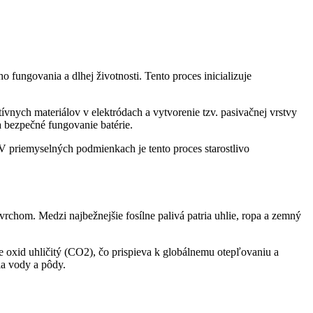
 fungovania a dlhej životnosti. Tento proces inicializuje
tívnych materiálov v elektródach a vytvorenie tzv. pasivačnej vrstvy
a bezpečné fungovanie batérie.
V priemyselných podmienkach je tento proces starostlivo
rchom. Medzi najbežnejšie fosílne palivá patria uhlie, ropa a zemný
e oxid uhličitý (CO2), čo prispieva k globálnemu otepľovaniu a
ia vody a pôdy.