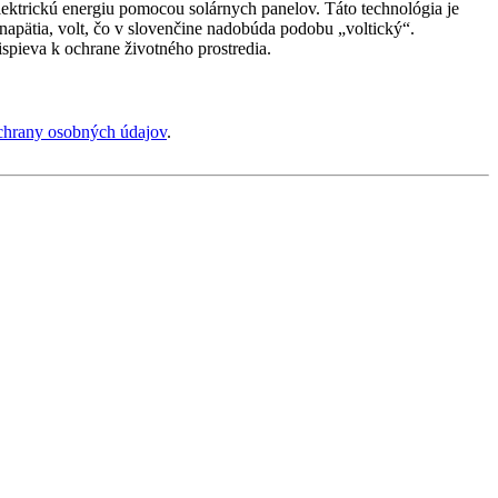
lektrickú energiu pomocou solárnych panelov. Táto technológia je
napätia, volt, čo v slovenčine nadobúda podobu „voltický“.
ispieva k ochrane životného prostredia.
chrany osobných údajov
.