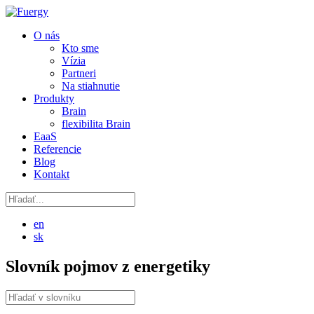
O nás
Kto sme
Vízia
Partneri
Na stiahnutie
Produkty
Brain
flexibilita Brain
EaaS
Referencie
Blog
Kontakt
en
sk
Slovník pojmov z energetiky