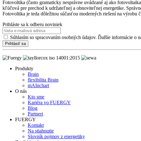
Fotovoltika (často gramaticky nesprávne uvádzané aj ako fotovoltaik
kľúčová pre prechod k udržateľnej a obnoviteľnej energetike. Správne
Fotovoltika je teda dôležitou súčasťou moderných riešení na výrobu či
Prihláste sa k odberu noviniek
Súhlasím so spracovaním osobných údajov. Ďalšie informácie o n
Prihlásiť sa
Produkty
Brain
flexibilita Brain
mAInchart
O nás
Kto sme
Kariéra vo FUERGY
Blog
Partneri
FUERGY
Kontakt
Na stiahnutie
Slovník pojmov z energetiky