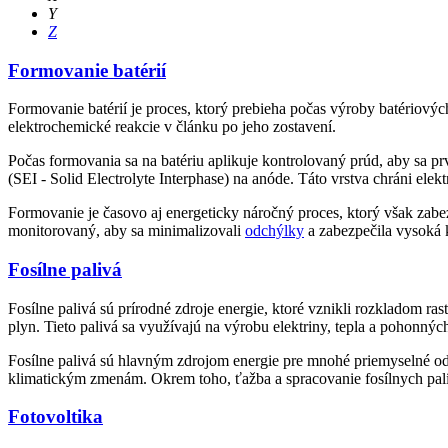
Y
Z
Formovanie batérií
Formovanie batérií je proces, ktorý prebieha počas výroby batériových
elektrochemické reakcie v článku po jeho zostavení.
Počas formovania sa na batériu aplikuje kontrolovaný prúd, aby sa prv
(SEI - Solid Electrolyte Interphase) na anóde. Táto vrstva chráni el
Formovanie je časovo aj energeticky náročný proces, ktorý však zabe
monitorovaný, aby sa minimalizovali
odchýlky
a zabezpečila vysoká 
Fosílne palivá
Fosílne palivá sú prírodné zdroje energie, ktoré vznikli rozkladom r
plyn. Tieto palivá sa využívajú na výrobu elektriny, tepla a pohonnýc
Fosílne palivá sú hlavným zdrojom energie pre mnohé priemyselné odv
klimatickým zmenám. Okrem toho, ťažba a spracovanie fosílnych palí
Fotovoltika