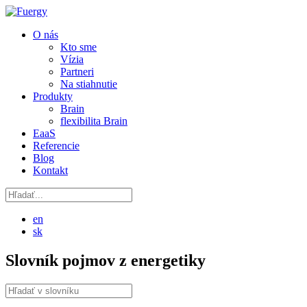
O nás
Kto sme
Vízia
Partneri
Na stiahnutie
Produkty
Brain
flexibilita Brain
EaaS
Referencie
Blog
Kontakt
en
sk
Slovník pojmov z energetiky