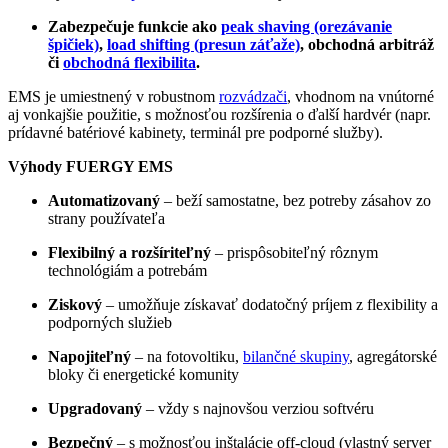
Zabezpečuje funkcie ako
peak shaving (orezávanie
špičiek)
,
load shifting (presun záťaže)
, obchodná arbitráž
či
obchodná flexibilita
.
EMS je umiestnený v robustnom
rozvádzači
, vhodnom na vnútorné
aj vonkajšie použitie, s možnosťou rozšírenia o ďalší hardvér (napr.
prídavné batériové kabinety, terminál pre podporné služby).
Výhody FUERGY EMS
Automatizovaný
– beží samostatne, bez potreby zásahov zo
strany používateľa
Flexibilný a rozšíriteľný
– prispôsobiteľný rôznym
technológiám a potrebám
Ziskový
– umožňuje získavať dodatočný príjem z flexibility a
podporných služieb
Napojiteľný
– na fotovoltiku,
bilančné skupiny
, agregátorské
bloky či energetické komunity
Upgradovaný
– vždy s najnovšou verziou softvéru
Bezpečný
– s možnosťou inštalácie off-cloud (vlastný server