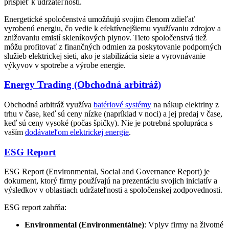
prispieť k udržateľnosti.
Energetické spoločenstvá umožňujú svojim členom zdieľať
vyrobenú energiu, čo vedie k efektívnejšiemu využívaniu zdrojov a
znižovaniu emisií skleníkových plynov. Tieto spoločenstvá tiež
môžu profitovať z finančných odmien za poskytovanie podporných
služieb elektrickej sieti, ako je stabilizácia siete a vyrovnávanie
výkyvov v spotrebe a výrobe energie.
Energy Trading (Obchodná arbitráž)
Obchodná arbitráž využíva
batériové systémy
na nákup elektriny z
trhu v čase, keď sú ceny nízke (napríklad v noci) a jej predaj v čase,
keď sú ceny vysoké (počas špičky). Nie je potrebná spolupráca s
vaším
dodávateľom elektrickej energie
.
ESG Report
ESG Report (Environmental, Social and Governance Report) je
dokument, ktorý firmy používajú na prezentáciu svojich iniciatív a
výsledkov v oblastiach udržateľnosti a spoločenskej zodpovednosti.
ESG report zahŕňa:
Environmental (Environmentálne)
: Vplyv firmy na životné