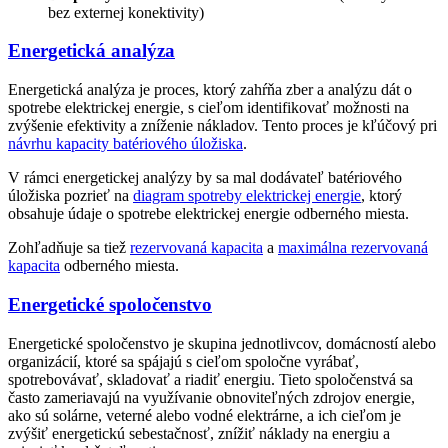
bez externej konektivity)
Energetická analýza
Energetická analýza je proces, ktorý zahŕňa zber a analýzu dát o
spotrebe elektrickej energie, s cieľom identifikovať možnosti na
zvýšenie efektivity a zníženie nákladov. Tento proces je kľúčový pri
návrhu kapacity batériového úložiska
.
V rámci energetickej analýzy by sa mal dodávateľ batériového
úložiska pozrieť na
diagram spotreby elektrickej energie
, ktorý
obsahuje údaje o spotrebe elektrickej energie odberného miesta.
Zohľadňuje sa tiež
rezervovaná kapacita
a
maximálna rezervovaná
kapacita
odberného miesta.
Energetické spoločenstvo
Energetické spoločenstvo je skupina jednotlivcov, domácností alebo
organizácií, ktoré sa spájajú s cieľom spoločne vyrábať,
spotrebovávať, skladovať a riadiť energiu. Tieto spoločenstvá sa
často zameriavajú na využívanie obnoviteľných zdrojov energie,
ako sú solárne, veterné alebo vodné elektrárne, a ich cieľom je
zvýšiť energetickú sebestačnosť, znížiť náklady na energiu a