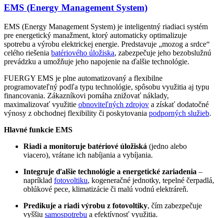
EMS (Energy Management System)
EMS (Energy Management System) je inteligentný riadiaci systém
pre energetický manažment, ktorý automaticky optimalizuje
spotrebu a výrobu elektrickej energie. Predstavuje „mozog a srdce“
celého riešenia
batériového úložiska
, zabezpečuje jeho bezobslužnú
prevádzku a umožňuje jeho napojenie na ďalšie technológie.
FUERGY EMS je plne automatizovaný a flexibilne
programovateľný podľa typu technológie, spôsobu využitia aj typu
financovania. Zákazníkovi pomáha znižovať náklady,
maximalizovať využitie
obnoviteľných zdrojov
a získať dodatočné
výnosy z obchodnej flexibility či poskytovania
podporných služieb
.
Hlavné funkcie EMS
Riadi a monitoruje batériové úložiská
(jedno alebo
viacero), vrátane ich nabíjania a vybíjania.
Integruje ďalšie technológie a energetické zariadenia
–
napríklad
fotovoltiku
, kogeneračné jednotky, tepelné čerpadlá,
oblúkové pece, klimatizácie či malú vodnú elektráreň.
Predikuje a riadi výrobu z fotovoltiky
, čím zabezpečuje
vyššiu
samospotrebu
a efektívnosť využitia.