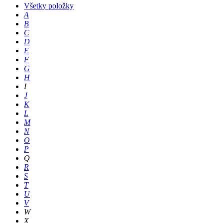
Všetky položky
A
B
C
D
E
F
G
H
I
J
K
L
M
N
O
P
Q
R
S
T
U
V
W
X