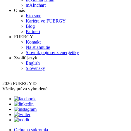
mAInchart
O nás
Kto sme
Kariéra vo FUERGY
Blog
Partneri
FUERGY
Kontakt
Na stiahnutie
Slovník pojmov z energetiky
Zvoliť jazyk
English
Slovensky
2026 FUERGY ©
Všetky práva vyhradené
Ochrana súkromia